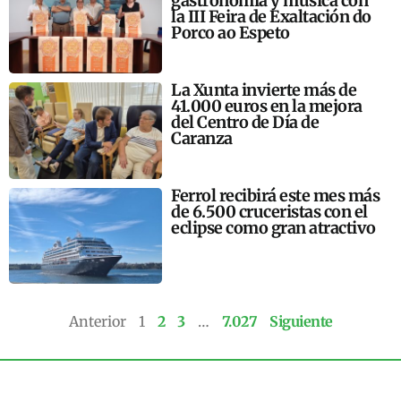
gastronomía y música con
la III Feira de Exaltación do
Porco ao Espeto
La Xunta invierte más de
41.000 euros en la mejora
del Centro de Día de
Caranza
Ferrol recibirá este mes más
de 6.500 cruceristas con el
eclipse como gran atractivo
Anterior
1
2
3
…
7.027
Siguiente