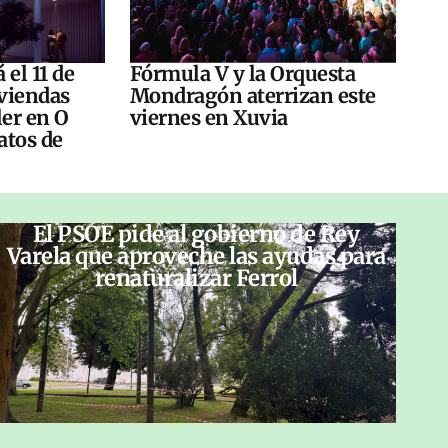
 el 11 de
Fórmula V y la Orquesta
viendas
Mondragón aterrizan este
ler en O
viernes en Xuvia
atos de
El PSOE pide al gobierno de Rey
Varela que aproveche las ayudas para
renaturalizar Ferrol