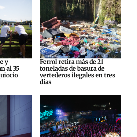
e y
Ferrol retira más de 21
n al 35
toneladas de basura de
quiocio
vertederos ilegales en tres
días