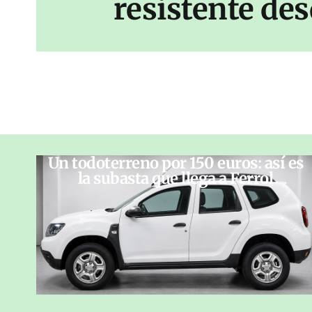
resistente des
Un todoterreno por 150 euros: así es
la subasta que llega a Ferrol