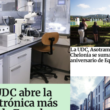
La UDC, Asotram
Chelonia se suma
aniversario de E
UDC abre la
ctrónica más