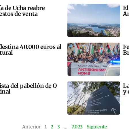
ía de Ucha reabre
El
estos de venta
An
 destina 40.000 euros al
Fe
tural
Br
ista del pabellón de O
La
final
y 
Anterior
1
2
3
…
7.023
Siguiente