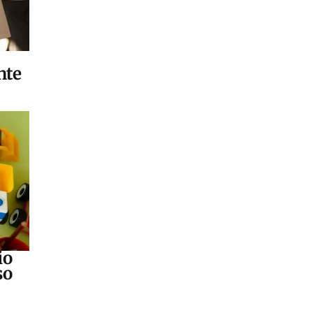
nte
io
so