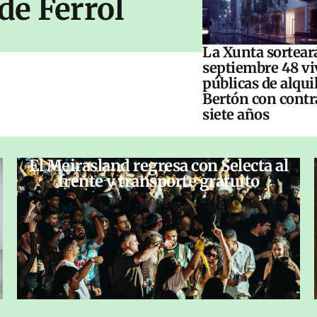
de Ferrol
La Xunta sorteará
septiembre 48 vi
públicas de alqui
Bertón con contr
siete años
El Meirasland regresa con Selecta al
frente y transporte gratuito