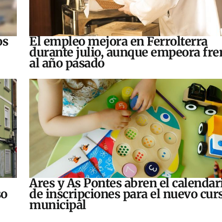
os
El empleo mejora en Ferrolterra
durante julio, aunque empeora fre
al año pasado
Ares y As Pontes abren el calendar
so
de inscripciones para el nuevo cur
municipal