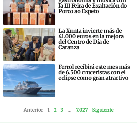
gastronomía y música con
la III Feira de Exaltación do
Porco ao Espeto
La Xunta invierte más de
41.000 euros en la mejora
del Centro de Día de
Caranza
Ferrol recibirá este mes más
de 6.500 cruceristas con el
eclipse como gran atractivo
Anterior
1
2
3
…
7.027
Siguiente