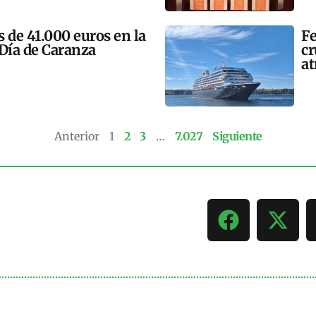
 de 41.000 euros en la
Fe
 Día de Caranza
cr
at
Anterior
1
2
3
…
7.027
Siguiente