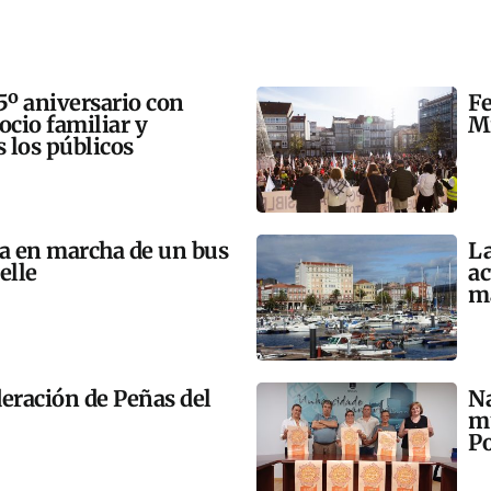
5º aniversario con
Fe
 ocio familiar y
Mi
s los públicos
ta en marcha de un bus
La
elle
ac
m
eración de Peñas del
Na
mú
Po