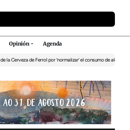
Opinión
Agenda
za de Ferrol por ‘normalizar’ el consumo de alcohol
De Perlío a Do