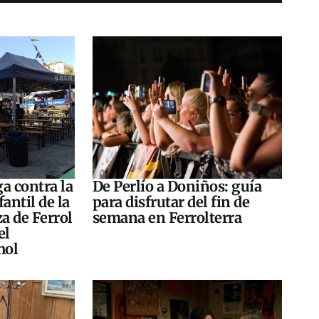
a contra la
De Perlío a Doniños: guía
antil de la
para disfrutar del fin de
za de Ferrol
semana en Ferrolterra
el
hol