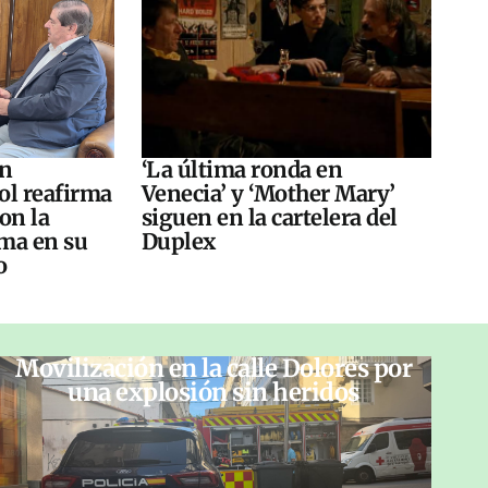
án
‘La última ronda en
ol reafirma
Venecia’ y ‘Mother Mary’
on la
siguen en la cartelera del
ma en su
Duplex
o
Movilización en la calle Dolores por
una explosión sin heridos