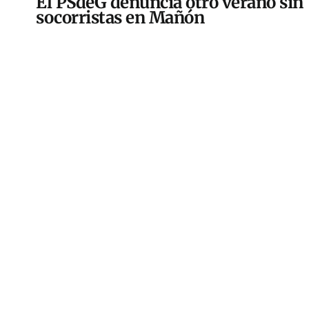
El PSdeG denuncia otro verano sin
socorristas en Mañón