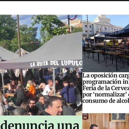
La oposición carg
programación inf
Feria de la Cerve
por ‘normalizar’ 
consumo de alco
 denuncia una