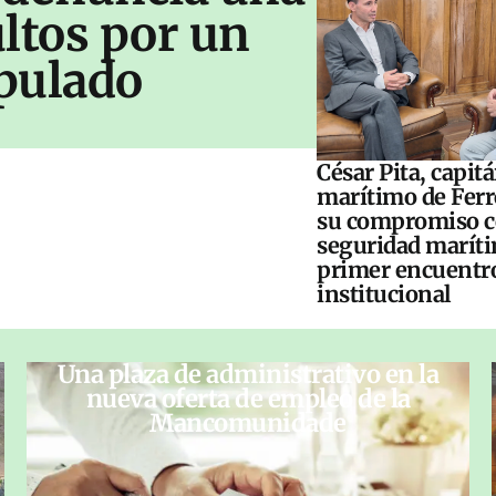
ltos por un
pulado
César Pita, capit
marítimo de Ferr
su compromiso c
seguridad maríti
primer encuentr
institucional
Una plaza de administrativo en la
nueva oferta de empleo de la
Mancomunidade