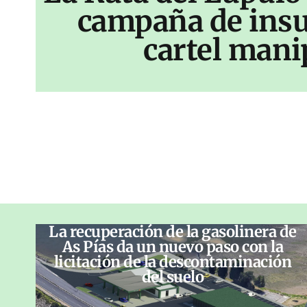
campaña de insu
cartel mani
La recuperación de la gasolinera de
As Pías da un nuevo paso con la
licitación de la descontaminación
del suelo