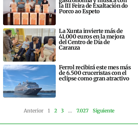
gastronomía y música con
la III Feira de Exaltación do
Porco ao Espeto
La Xunta invierte más de
41.000 euros en la mejora
del Centro de Día de
Caranza
Ferrol recibirá este mes más
de 6.500 cruceristas con el
eclipse como gran atractivo
Anterior
1
2
3
…
7.027
Siguiente