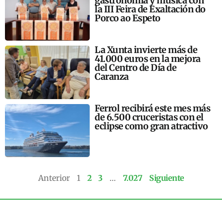
gastronomía y música con
la III Feira de Exaltación do
Porco ao Espeto
La Xunta invierte más de
41.000 euros en la mejora
del Centro de Día de
Caranza
Ferrol recibirá este mes más
de 6.500 cruceristas con el
eclipse como gran atractivo
Anterior
1
2
3
…
7.027
Siguiente