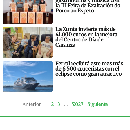
gastronomía y música con
la III Feira de Exaltación do
Porco ao Espeto
La Xunta invierte más de
41.000 euros en la mejora
del Centro de Día de
Caranza
Ferrol recibirá este mes más
de 6.500 cruceristas con el
eclipse como gran atractivo
Anterior
1
2
3
…
7.027
Siguiente