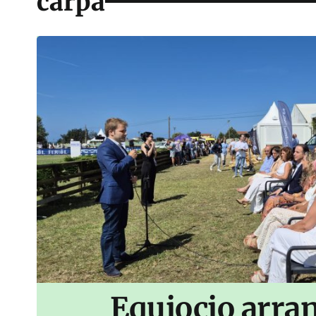
carpa
Equiocio arran