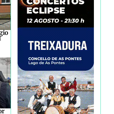
gio
l
or