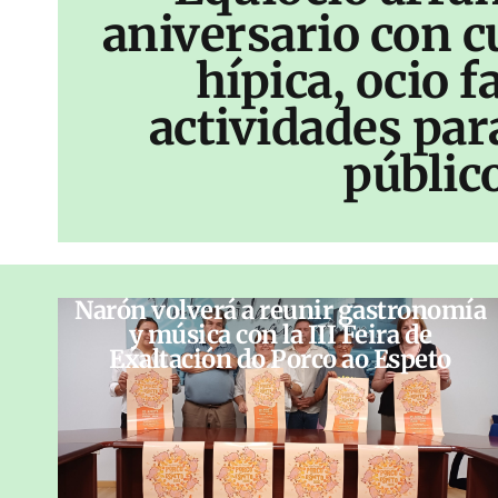
aniversario con c
hípica, ocio f
actividades par
públic
Narón volverá a reunir gastronomía
y música con la III Feira de
Exaltación do Porco ao Espeto