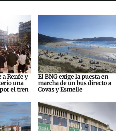
e a Renfe y
El BNG exige la puesta en
terio una
marcha de un bus directo a
por el tren
Covas y Esmelle