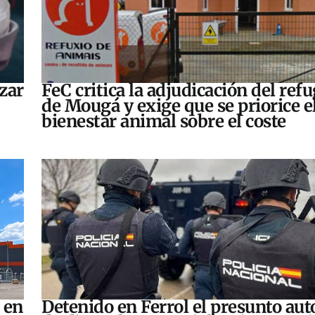
zar
FeC critica la adjudicación del refu
de Mougá y exige que se priorice e
bienestar animal sobre el coste
 en
Detenido en Ferrol el presunto aut