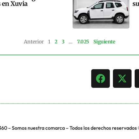
s en Xuvia
su
Anterior
1
2
3
…
7.025
Siguiente
360 – Somos nuestra comarca – Todos los derechos reservados