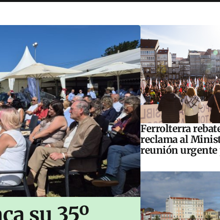
Ferrolterra rebat
reclama al Minis
reunión urgente 
ca su 35º