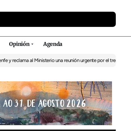
Opinión
Agenda
ama al Ministerio una reunión urgente por el tren
El BNG exige la 