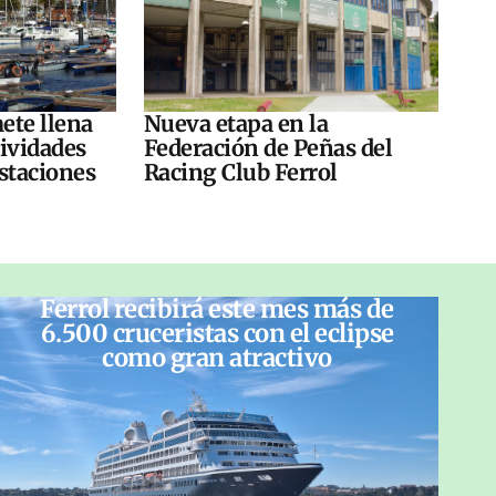
ete llena
Nueva etapa en la
tividades
Federación de Peñas del
ustaciones
Racing Club Ferrol
Ferrol recibirá este mes más de
6.500 cruceristas con el eclipse
como gran atractivo