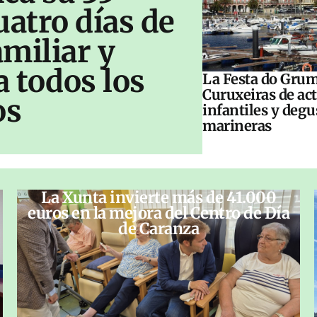
uatro días de
amiliar y
a todos los
La Festa do Grum
Curuxeiras de ac
os
infantiles y deg
marineras
La Xunta invierte más de 41.000
euros en la mejora del Centro de Día
de Caranza