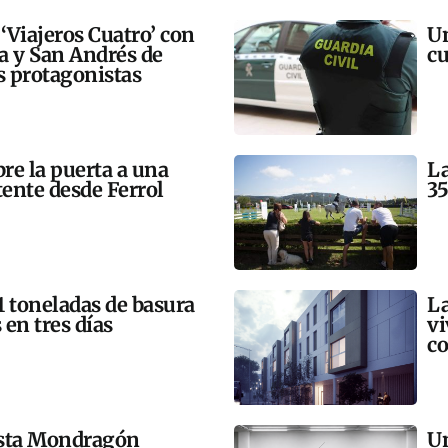
 ‘Viajeros Cuatro’ con
Un
ra y San Andrés de
cu
 protagonistas
bre la puerta a una
La
tente desde Ferrol
35
21 toneladas de basura
La
 en tres días
vi
co
esta Mondragón
Un