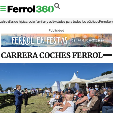
días de hípica, ocio familiar y actividades para todos los públicos
Ferrolterra re
Publicidad
CARRERA COCHES FERROL