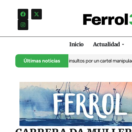
Inicio
Actualidad
ncia una campaña de insultos por un cartel manipulado
Últimas noticias
La oposic