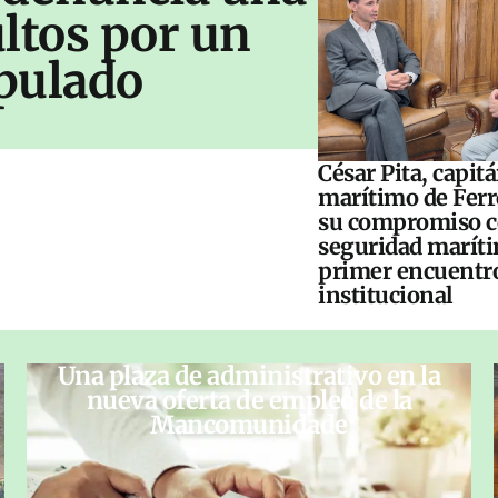
ltos por un
pulado
César Pita, capit
marítimo de Ferr
su compromiso c
seguridad maríti
primer encuentr
institucional
Una plaza de administrativo en la
nueva oferta de empleo de la
Mancomunidade