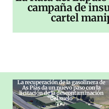
campaña de insu
cartel mani
La recuperación de la gasolinera de
As Pías da un nuevo paso con la
licitación de la descontaminación
del suelo