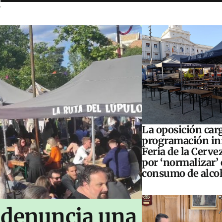
R
La oposición carg
programación inf
Feria de la Cerve
por ‘normalizar’ 
consumo de alco
 denuncia una