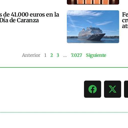
 de 41.000 euros en la
Fe
 Día de Caranza
cr
at
Anterior
1
2
3
…
7.027
Siguiente