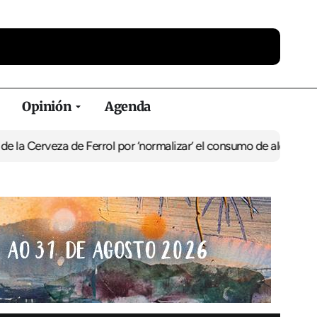
Opinión
Agenda
za de Ferrol por ‘normalizar’ el consumo de alcohol
De Perlío a Do