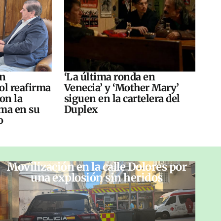
án
‘La última ronda en
ol reafirma
Venecia’ y ‘Mother Mary’
on la
siguen en la cartelera del
ma en su
Duplex
o
Movilización en la calle Dolores por
una explosión sin heridos