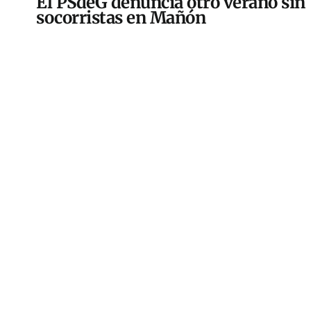
El PSdeG denuncia otro verano sin
socorristas en Mañón