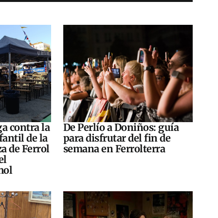
a contra la
De Perlío a Doniños: guía
antil de la
para disfrutar del fin de
za de Ferrol
semana en Ferrolterra
el
hol