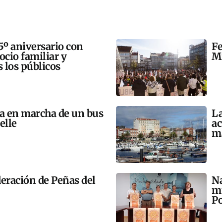
5º aniversario con
Fe
 ocio familiar y
Mi
s los públicos
ta en marcha de un bus
La
elle
ac
m
eración de Peñas del
Na
mú
Po