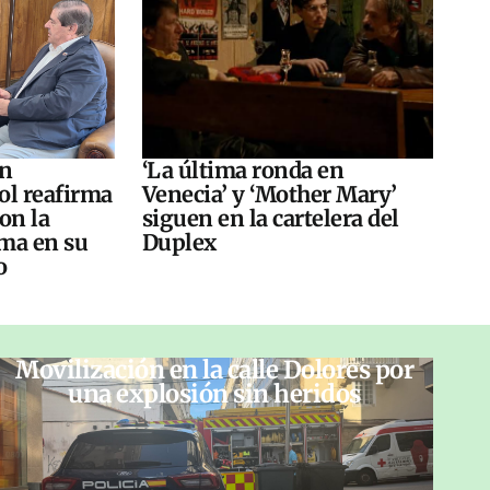
án
‘La última ronda en
ol reafirma
Venecia’ y ‘Mother Mary’
on la
siguen en la cartelera del
ma en su
Duplex
o
Movilización en la calle Dolores por
una explosión sin heridos