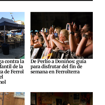
a contra la
De Perlío a Doniños: guía
antil de la
para disfrutar del fin de
za de Ferrol
semana en Ferrolterra
el
hol