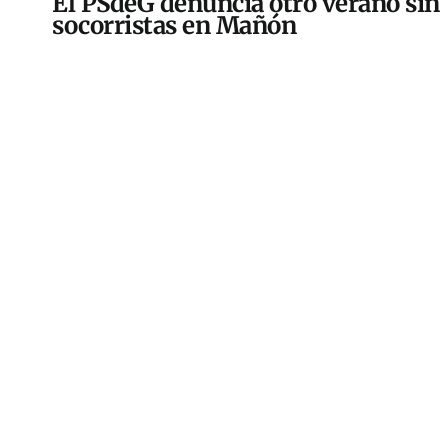
El PSdeG denuncia otro verano sin
socorristas en Mañón