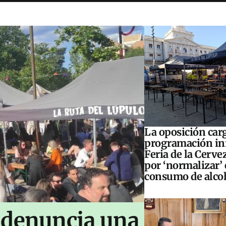
La oposición carg
programación inf
Feria de la Cerve
por ‘normalizar’ 
consumo de alco
 denuncia una