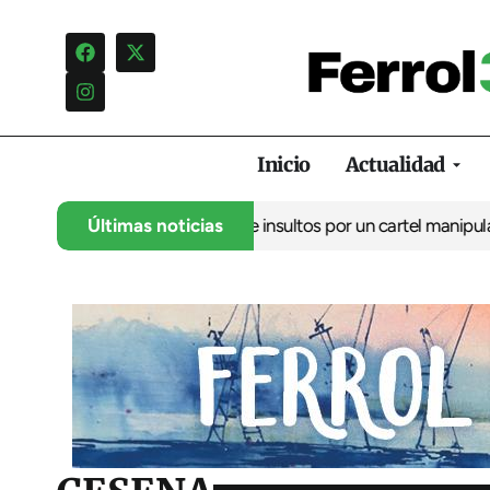
Inicio
Actualidad
ncia una campaña de insultos por un cartel manipulado
Últimas noticias
La oposic