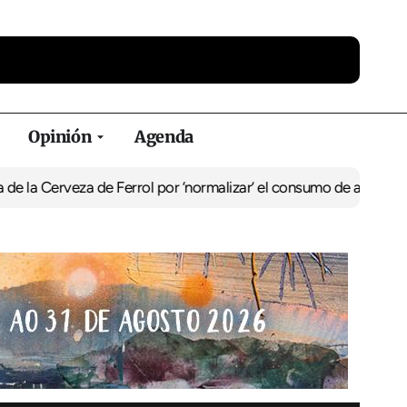
Opinión
Agenda
za de Ferrol por ‘normalizar’ el consumo de alcohol
De Perlío a Do