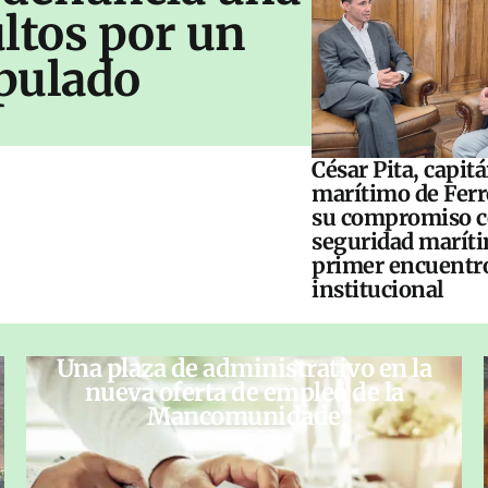
ltos por un
pulado
César Pita, capit
marítimo de Ferr
su compromiso c
seguridad maríti
primer encuentr
institucional
Una plaza de administrativo en la
nueva oferta de empleo de la
Mancomunidade