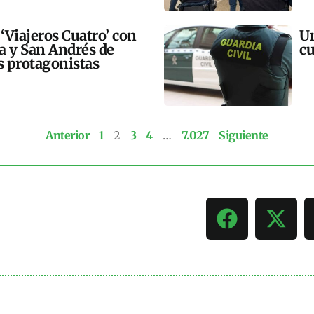
 ‘Viajeros Cuatro’ con
Un
ra y San Andrés de
cu
 protagonistas
Anterior
1
2
3
4
…
7.027
Siguiente