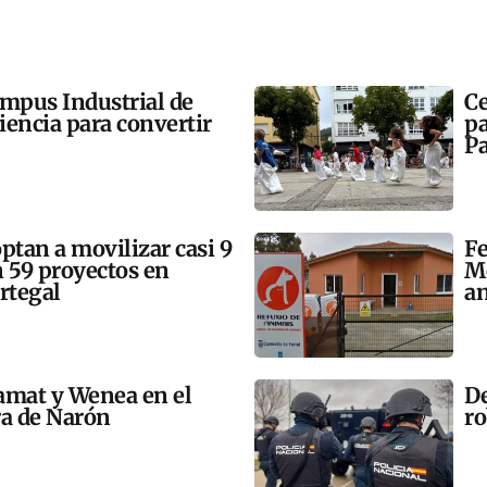
ampus Industrial de
Ce
ciencia para convertir
pa
Pa
tan a movilizar casi 9
Fe
n 59 proyectos en
Mo
rtegal
an
amat y Wenea en el
De
a de Narón
ro