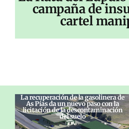
campaña de insu
cartel mani
La recuperación de la gasolinera de
As Pías da un nuevo paso con la
licitación de la descontaminación
del suelo