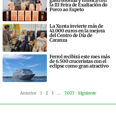
gastronomía y música con
la III Feira de Exaltación do
Porco ao Espeto
La Xunta invierte más de
41.000 euros en la mejora
del Centro de Día de
Caranza
Ferrol recibirá este mes más
de 6.500 cruceristas con el
eclipse como gran atractivo
Anterior
1
2
3
…
7.027
Siguiente