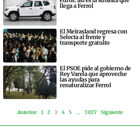
euros: así es la subasta que
llega a Ferrol
El Meirasland regresa con
Selecta al frente y
transporte gratuito
El PSOE pide al gobierno de
Rey Varela que aproveche
las ayudas para
renaturalizar Ferrol
Anterior
1
2
3
4
5
…
7.027
Siguiente