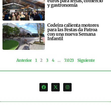
euros para ferias, comercio
y gastronomía
Cedeira calienta motores
para las Festas da Patroa
con una nueva Semana
Infantil
Anterior
1
2
3
4
…
7.023
Siguiente