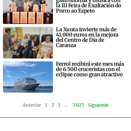
gastronomía y música con
la III Feira de Exaltación do
Porco ao Espeto
La Xunta invierte más de
41.000 euros en la mejora
del Centro de Día de
Caranza
Ferrol recibirá este mes más
de 6.500 cruceristas con el
eclipse como gran atractivo
Anterior
1
2
3
…
7.027
Siguiente