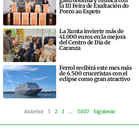
gastronomía y música con
la III Feira de Exaltación do
Porco ao Espeto
La Xunta invierte más de
41.000 euros en la mejora
del Centro de Día de
Caranza
Ferrol recibirá este mes más
de 6.500 cruceristas con el
eclipse como gran atractivo
Anterior
1
2
3
…
7.027
Siguiente