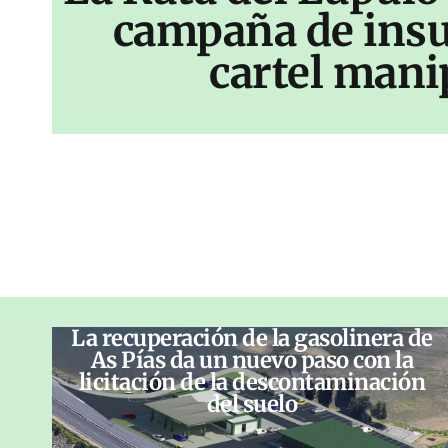
campaña de insu
cartel mani
La recuperación de la gasolinera de
As Pías da un nuevo paso con la
licitación de la descontaminación
del suelo