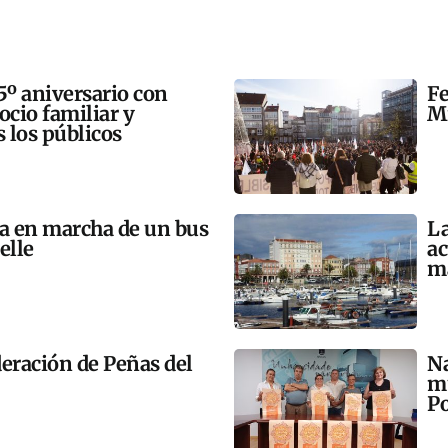
5º aniversario con
Fe
 ocio familiar y
Mi
s los públicos
ta en marcha de un bus
La
elle
ac
m
eración de Peñas del
Na
mú
Po