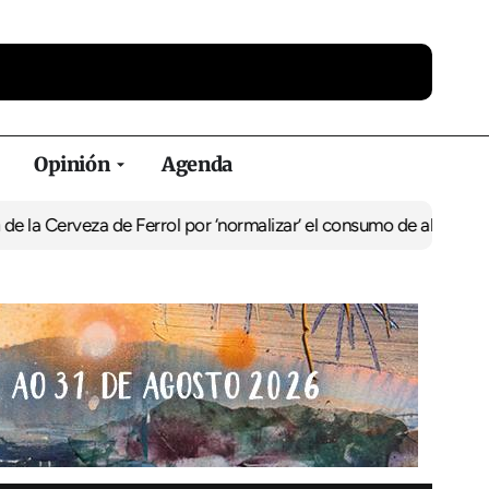
Opinión
Agenda
za de Ferrol por ‘normalizar’ el consumo de alcohol
De Perlío a Do