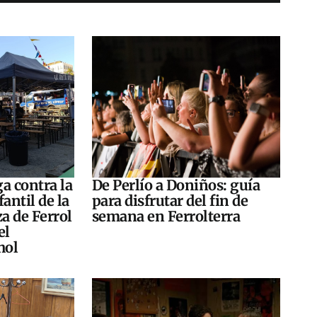
a contra la
De Perlío a Doniños: guía
antil de la
para disfrutar del fin de
za de Ferrol
semana en Ferrolterra
el
hol