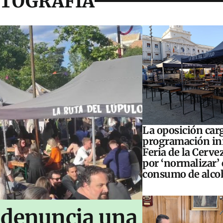
OTOGRAFÍA
La oposición carg
programación inf
Feria de la Cerve
por ‘normalizar’ 
consumo de alco
 denuncia una