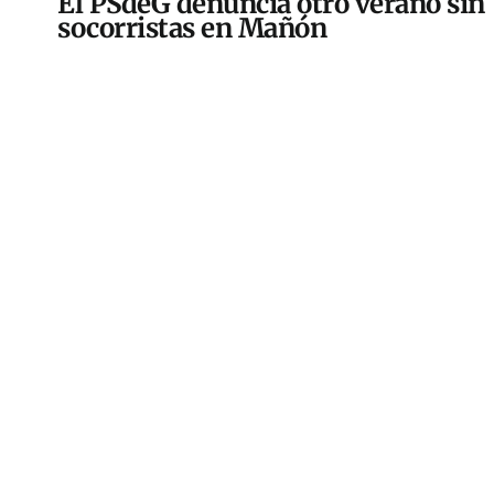
El PSdeG denuncia otro verano sin
socorristas en Mañón