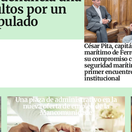
ltos por un
pulado
César Pita, capit
marítimo de Ferr
su compromiso c
seguridad maríti
primer encuentr
institucional
Una plaza de administrativo en la
nueva oferta de empleo de la
Mancomunidade