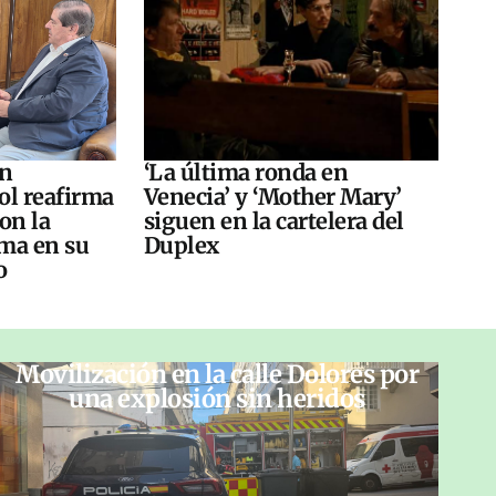
án
‘La última ronda en
ol reafirma
Venecia’ y ‘Mother Mary’
on la
siguen en la cartelera del
ma en su
Duplex
o
Movilización en la calle Dolores por
una explosión sin heridos