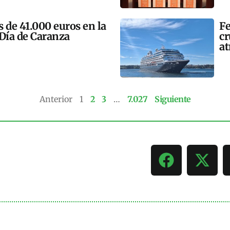
 de 41.000 euros en la
Fe
 Día de Caranza
cr
at
Anterior
1
2
3
…
7.027
Siguiente