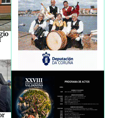
gio
l
or