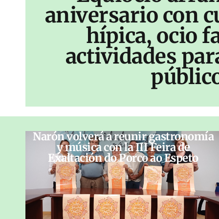
aniversario con c
hípica, ocio f
actividades par
públic
Narón volverá a reunir gastronomía
y música con la III Feira de
Exaltación do Porco ao Espeto