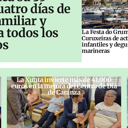
uatro días de
amiliar y
a todos los
La Festa do Grum
Curuxeiras de ac
os
infantiles y deg
marineras
La Xunta invierte más de 41.000
euros en la mejora del Centro de Día
de Caranza