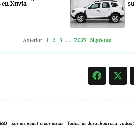
s en Xuvia
su
Anterior
1
2
3
…
7.025
Siguiente
360 – Somos nuestra comarca – Todos los derechos reservados