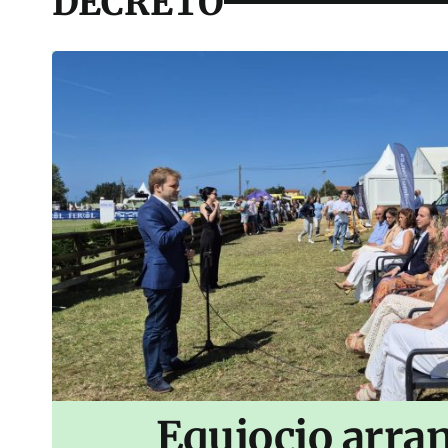
DECRETO
Equiocio arran