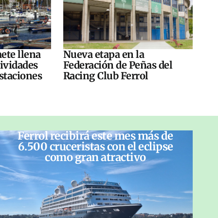
ete llena
Nueva etapa en la
tividades
Federación de Peñas del
ustaciones
Racing Club Ferrol
Ferrol recibirá este mes más de
6.500 cruceristas con el eclipse
como gran atractivo