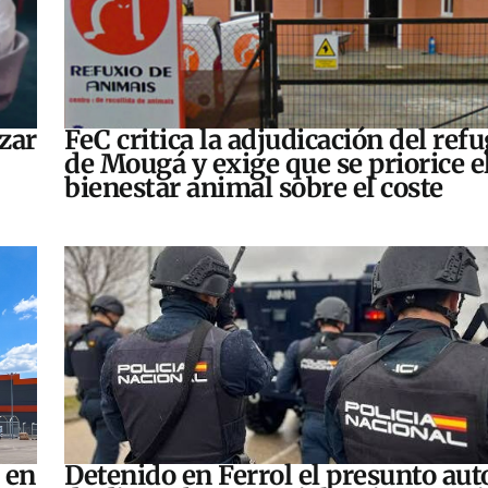
zar
FeC critica la adjudicación del refu
de Mougá y exige que se priorice e
bienestar animal sobre el coste
 en
Detenido en Ferrol el presunto aut