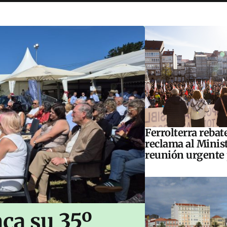
Ferrolterra rebat
reclama al Minis
reunión urgente 
ca su 35º