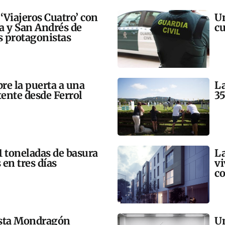
 ‘Viajeros Cuatro’ con
Un
ra y San Andrés de
cu
 protagonistas
bre la puerta a una
La
tente desde Ferrol
35
21 toneladas de basura
La
 en tres días
vi
co
esta Mondragón
Un