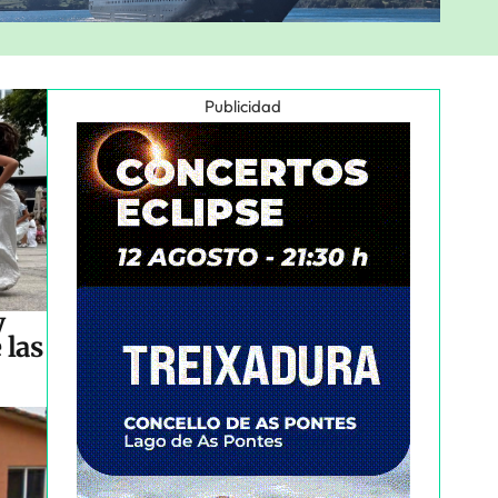
Publicidad
y
 las