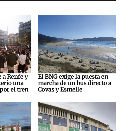
e a Renfe y
El BNG exige la puesta en
terio una
marcha de un bus directo a
por el tren
Covas y Esmelle