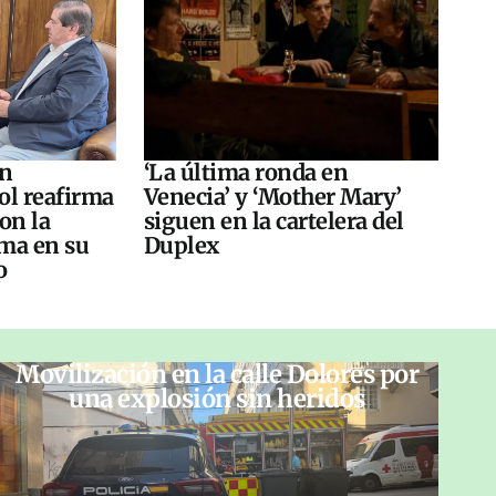
án
‘La última ronda en
ol reafirma
Venecia’ y ‘Mother Mary’
on la
siguen en la cartelera del
ma en su
Duplex
o
Movilización en la calle Dolores por
una explosión sin heridos