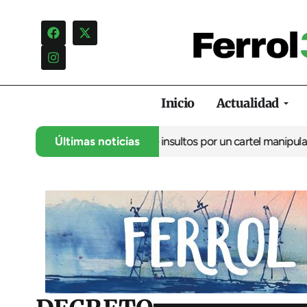
Inicio
Actualidad
ncia una campaña de insultos por un cartel manipulado
Últimas noticias
La oposic