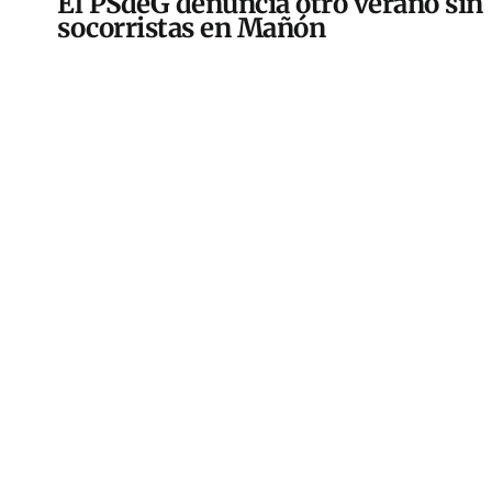
El PSdeG denuncia otro verano sin
socorristas en Mañón