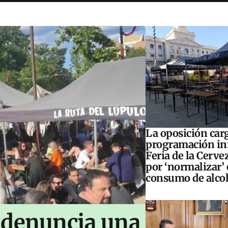
La oposición carg
programación inf
Feria de la Cerve
por ‘normalizar’ 
consumo de alco
 denuncia una