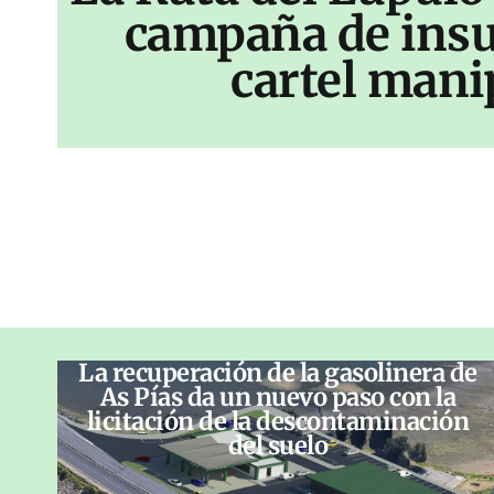
campaña de insu
cartel mani
La recuperación de la gasolinera de
As Pías da un nuevo paso con la
licitación de la descontaminación
del suelo