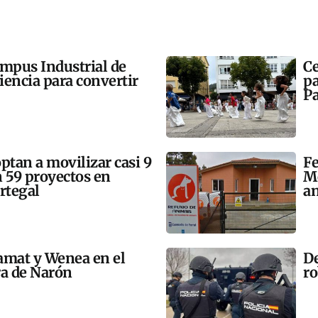
ampus Industrial de
Ce
ciencia para convertir
pa
Pa
tan a movilizar casi 9
Fe
n 59 proyectos en
Mo
rtegal
an
amat y Wenea en el
De
a de Narón
ro