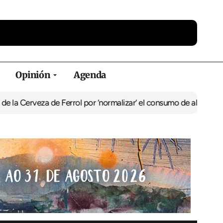
Opinión
Agenda
za de Ferrol por ‘normalizar’ el consumo de alcohol
De Perlío a Do