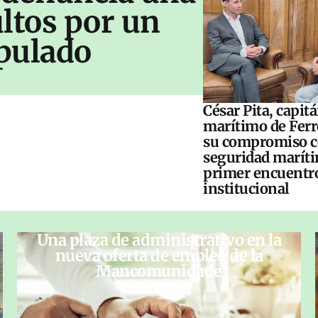
ltos por un
pulado
César Pita, capit
marítimo de Ferr
su compromiso c
seguridad maríti
primer encuentr
institucional
Una plaza de administrativo en la
nueva oferta de empleo de la
Mancomunidade