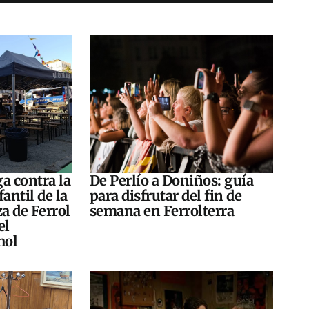
a contra la
De Perlío a Doniños: guía
antil de la
para disfrutar del fin de
za de Ferrol
semana en Ferrolterra
el
hol