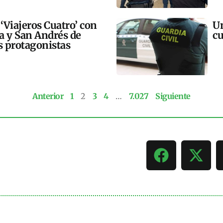
 ‘Viajeros Cuatro’ con
Un
ra y San Andrés de
cu
 protagonistas
Anterior
1
2
3
4
…
7.027
Siguiente