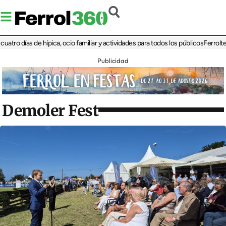
días de hípica, ocio familiar y actividades para todos los públicos
Ferrolterra re
Publicidad
Demoler Fest