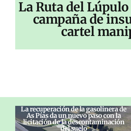
La Ruta del Lúpulo
campaña de insu
cartel mani
La recuperación de la gasolinera de
As Pías da un nuevo paso con la
licitación de la descontaminación
del suelo