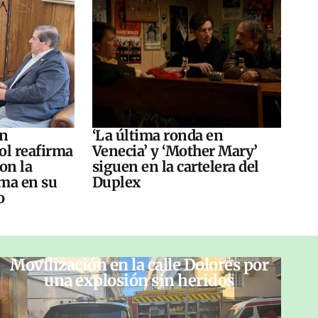
án
‘La última ronda en
ol reafirma
Venecia’ y ‘Mother Mary’
on la
siguen en la cartelera del
ma en su
Duplex
o
Movilización en la calle Dolores por
una explosión sin heridos