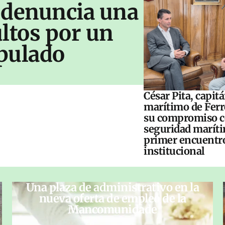
 denuncia una
ltos por un
pulado
César Pita, capit
marítimo de Ferr
su compromiso c
seguridad maríti
primer encuentr
institucional
Una plaza de administrativo en la
nueva oferta de empleo de la
Mancomunidade