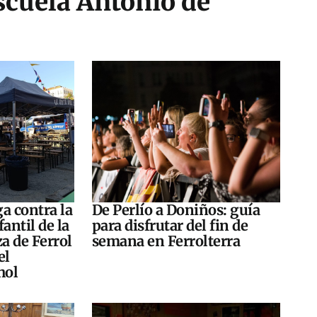
scuela Antonio de
a contra la
De Perlío a Doniños: guía
antil de la
para disfrutar del fin de
za de Ferrol
semana en Ferrolterra
el
hol