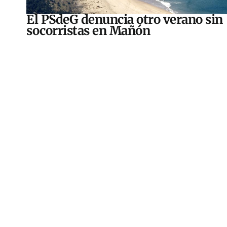
El PSdeG denuncia otro verano sin
socorristas en Mañón