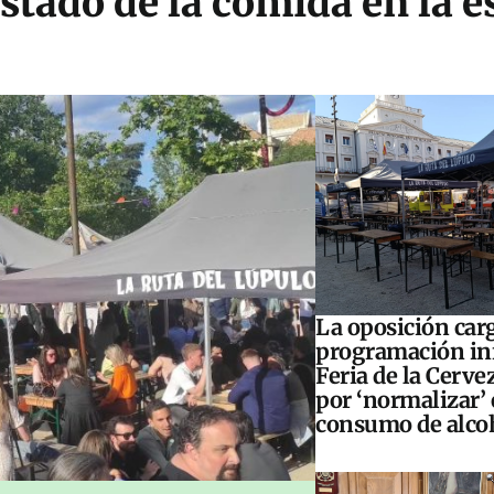
stado de la comida en la e
La oposición carg
programación inf
Feria de la Cerve
por ‘normalizar’ 
consumo de alco