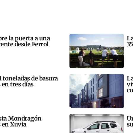
bre la puerta a una
La
tente desde Ferrol
35
21 toneladas de basura
La
 en tres días
vi
co
esta Mondragón
Un
s en Xuvia
su