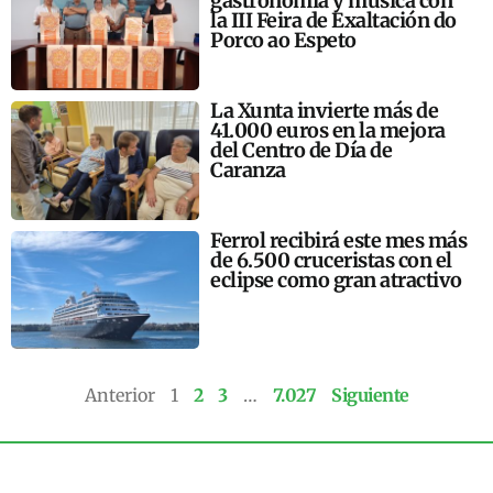
gastronomía y música con
la III Feira de Exaltación do
Porco ao Espeto
La Xunta invierte más de
41.000 euros en la mejora
del Centro de Día de
Caranza
Ferrol recibirá este mes más
de 6.500 cruceristas con el
eclipse como gran atractivo
Anterior
1
2
3
…
7.027
Siguiente