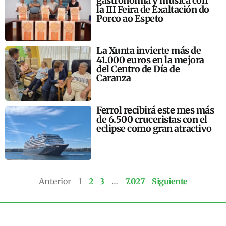
gastronomía y música con
la III Feira de Exaltación do
Porco ao Espeto
La Xunta invierte más de
41.000 euros en la mejora
del Centro de Día de
Caranza
Ferrol recibirá este mes más
de 6.500 cruceristas con el
eclipse como gran atractivo
Anterior
1
2
3
…
7.027
Siguiente