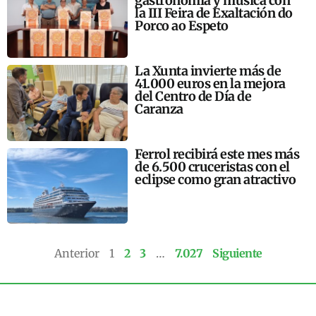
gastronomía y música con
la III Feira de Exaltación do
Porco ao Espeto
La Xunta invierte más de
41.000 euros en la mejora
del Centro de Día de
Caranza
Ferrol recibirá este mes más
de 6.500 cruceristas con el
eclipse como gran atractivo
Anterior
1
2
3
…
7.027
Siguiente