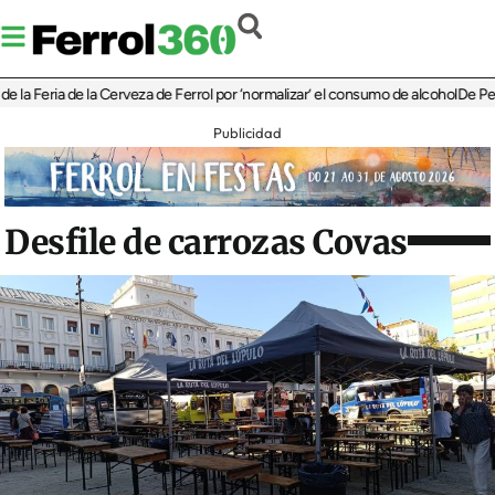
eria de la Cerveza de Ferrol por ‘normalizar’ el consumo de alcohol
De Perlío a D
Publicidad
Desfile de carrozas Covas