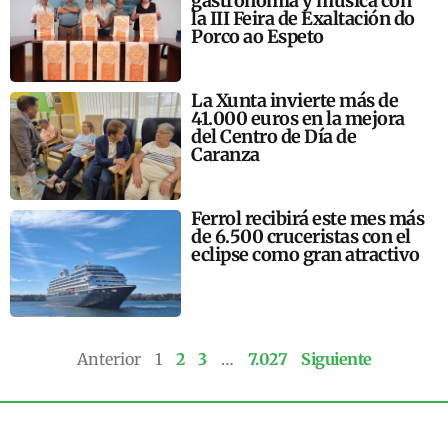
gastronomía y música con
la III Feira de Exaltación do
Porco ao Espeto
La Xunta invierte más de
41.000 euros en la mejora
del Centro de Día de
Caranza
Ferrol recibirá este mes más
de 6.500 cruceristas con el
eclipse como gran atractivo
Anterior
1
2
3
…
7.027
Siguiente