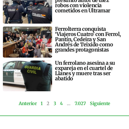
presunto autor de diez
robos con violencia
cometidos en Ultramar
Ferrolterra conquista
‘Viajeros Cuatro’ con Ferrol,
Pantín, Cedeira y San
Andrés de Teixido como
grandes protagonistas
Un ferrolano asesina a su
expareja en el cuartel de
Llanes y muere tras ser
abatido
Anterior
1
2
3
4
…
7.027
Siguiente