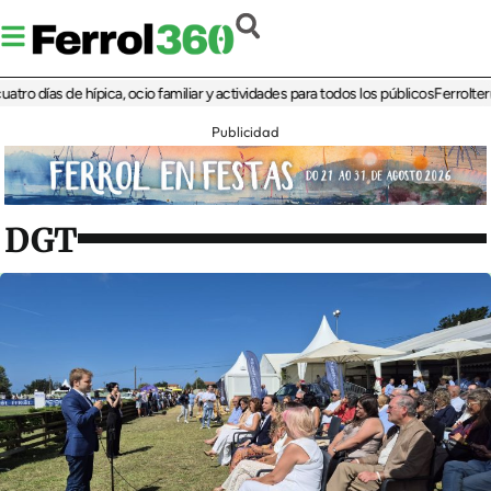
ías de hípica, ocio familiar y actividades para todos los públicos
Ferrolterra reb
Publicidad
DGT