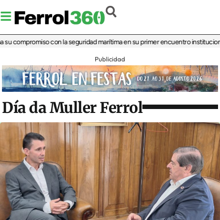
 compromiso con la seguridad marítima en su primer encuentro institucional
‘La 
Publicidad
Día da Muller Ferrol