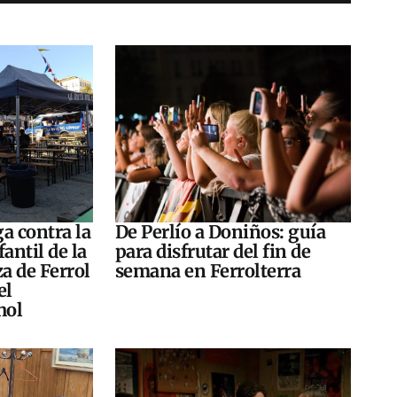
a contra la
De Perlío a Doniños: guía
antil de la
para disfrutar del fin de
za de Ferrol
semana en Ferrolterra
el
hol