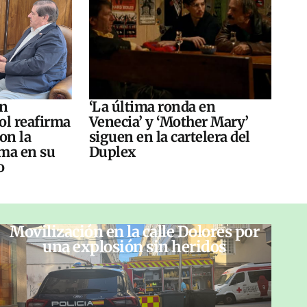
án
‘La última ronda en
ol reafirma
Venecia’ y ‘Mother Mary’
on la
siguen en la cartelera del
ma en su
Duplex
o
Movilización en la calle Dolores por
una explosión sin heridos