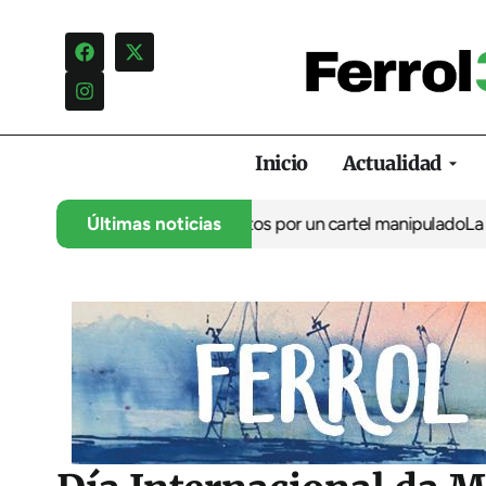
Inicio
Actualidad
na campaña de insultos por un cartel manipulado
Últimas noticias
La oposición ca