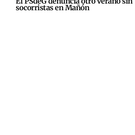
El PSdeG denuncia otro verano sin
socorristas en Mañón