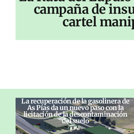
campaña de insu
cartel mani
La recuperación de la gasolinera de
As Pías da un nuevo paso con la
licitación de la descontaminación
del suelo