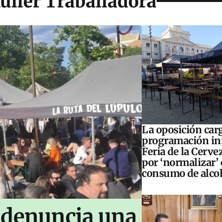
uller Traballadora
La oposición carg
programación inf
Feria de la Cerve
por ‘normalizar’ 
consumo de alco
 denuncia una