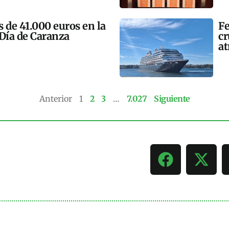
 de 41.000 euros en la
Fe
 Día de Caranza
cr
at
Anterior
1
2
3
…
7.027
Siguiente