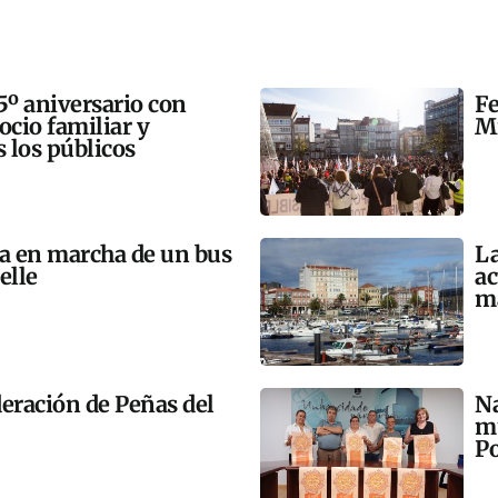
5º aniversario con
Fe
 ocio familiar y
Mi
s los públicos
ta en marcha de un bus
La
elle
ac
m
eración de Peñas del
Na
mú
Po