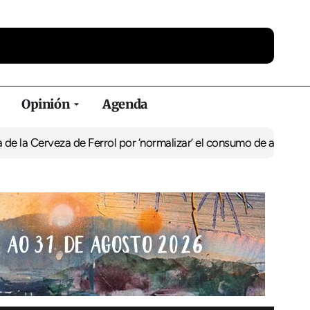
Opinión
Agenda
eza de Ferrol por ‘normalizar’ el consumo de alcohol
De Perlío a D