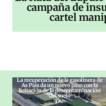
campaña de insu
cartel mani
La recuperación de la gasolinera de
As Pías da un nuevo paso con la
licitación de la descontaminación
del suelo