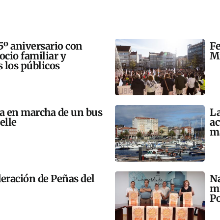
5º aniversario con
Fe
 ocio familiar y
Mi
s los públicos
ta en marcha de un bus
La
elle
ac
m
eración de Peñas del
Na
mú
Po