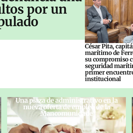
ltos por un
pulado
César Pita, capit
marítimo de Ferr
su compromiso c
seguridad maríti
primer encuentr
institucional
Una plaza de administrativo en la
nueva oferta de empleo de la
Mancomunidade