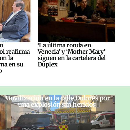
án
‘La última ronda en
ol reafirma
Venecia’ y ‘Mother Mary’
on la
siguen en la cartelera del
ma en su
Duplex
o
Movilización en la calle Dolores por
una explosión sin heridos