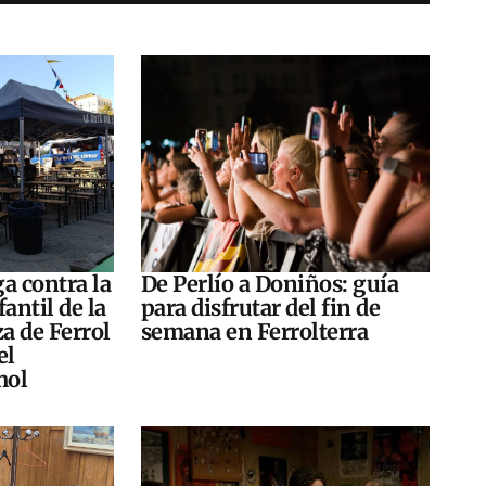
a contra la
De Perlío a Doniños: guía
antil de la
para disfrutar del fin de
za de Ferrol
semana en Ferrolterra
el
hol