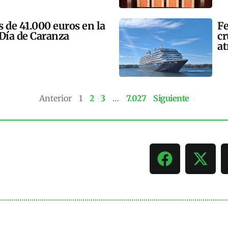
 de 41.000 euros en la
Fe
 Día de Caranza
cr
at
Anterior
1
2
3
…
7.027
Siguiente