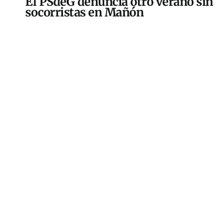
El PSdeG denuncia otro verano sin
socorristas en Mañón