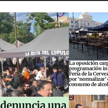
La oposición carg
programación inf
Feria de la Cerve
por ‘normalizar’ 
consumo de alco
 denuncia una