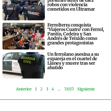
presunto autor de diez
robos con violencia
cometidos en Ultramar
Ferrolterra conquista
‘Viajeros Cuatro’ con Ferrol,
Pantín, Cedeira y San
Andrés de Teixido como
grandes protagonistas
Un ferrolano asesina a su
expareja en el cuartel de
Llanes y muere tras ser
abatido
Anterior
1
2
3
4
…
7.027
Siguiente