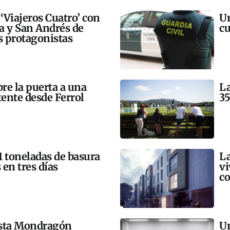
 ‘Viajeros Cuatro’ con
Un
ra y San Andrés de
cu
 protagonistas
bre la puerta a una
La
tente desde Ferrol
35
21 toneladas de basura
La
 en tres días
vi
co
esta Mondragón
Un