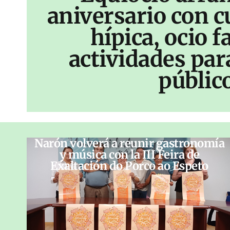
aniversario con c
hípica, ocio f
actividades par
públic
Narón volverá a reunir gastronomía
y música con la III Feira de
Exaltación do Porco ao Espeto