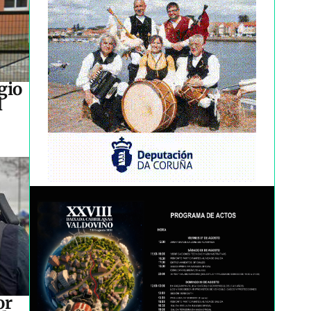
gio
l
or