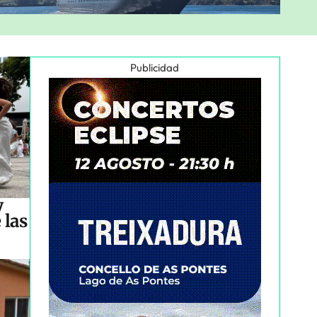
Publicidad
y
 las