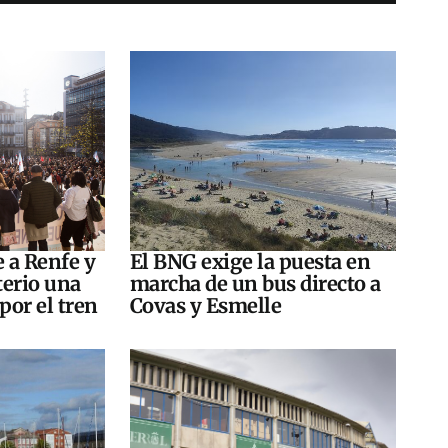
e a Renfe y
El BNG exige la puesta en
terio una
marcha de un bus directo a
por el tren
Covas y Esmelle