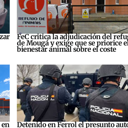
zar
FeC critica la adjudicación del refu
de Mougá y exige que se priorice e
bienestar animal sobre el coste
 en
Detenido en Ferrol el presunto aut