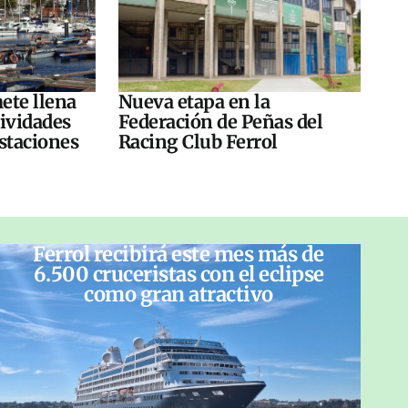
ete llena
Nueva etapa en la
tividades
Federación de Peñas del
ustaciones
Racing Club Ferrol
Ferrol recibirá este mes más de
6.500 cruceristas con el eclipse
como gran atractivo