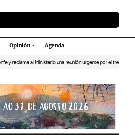
Opinión
Agenda
ama al Ministerio una reunión urgente por el tren
El BNG exige la 