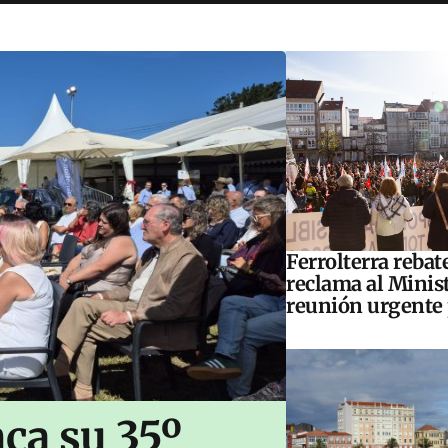
Ferrolterra rebat
reclama al Minis
reunión urgente 
ca su 35º