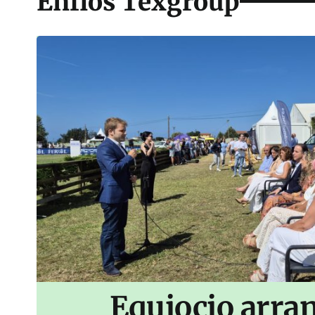
Enfíos Texgroup
Equiocio arran