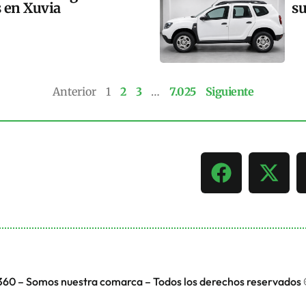
s en Xuvia
su
Anterior
1
2
3
…
7.025
Siguiente
360 – Somos nuestra comarca – Todos los derechos reservados