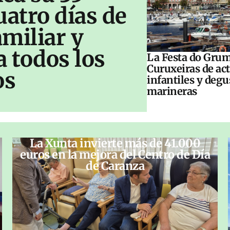
uatro días de
amiliar y
a todos los
La Festa do Grum
Curuxeiras de ac
os
infantiles y deg
marineras
La Xunta invierte más de 41.000
euros en la mejora del Centro de Día
de Caranza