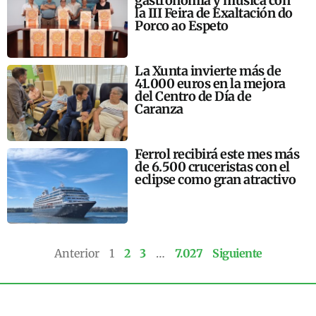
gastronomía y música con
la III Feira de Exaltación do
Porco ao Espeto
La Xunta invierte más de
41.000 euros en la mejora
del Centro de Día de
Caranza
Ferrol recibirá este mes más
de 6.500 cruceristas con el
eclipse como gran atractivo
Anterior
1
2
3
…
7.027
Siguiente