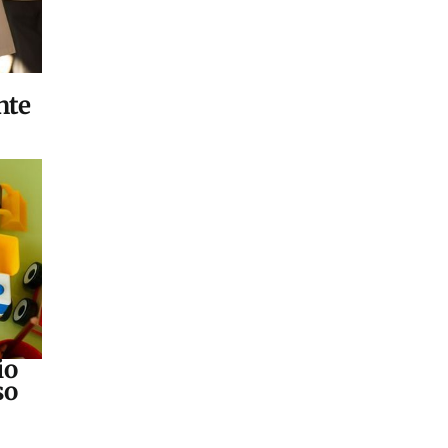
nte
io
so