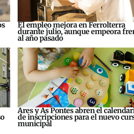
os
El empleo mejora en Ferrolterra
durante julio, aunque empeora fre
al año pasado
Ares y As Pontes abren el calendar
so
de inscripciones para el nuevo cur
municipal