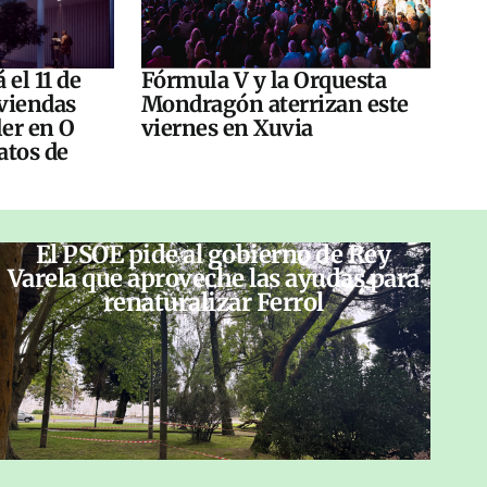
 el 11 de
Fórmula V y la Orquesta
viendas
Mondragón aterrizan este
ler en O
viernes en Xuvia
atos de
El PSOE pide al gobierno de Rey
Varela que aproveche las ayudas para
renaturalizar Ferrol