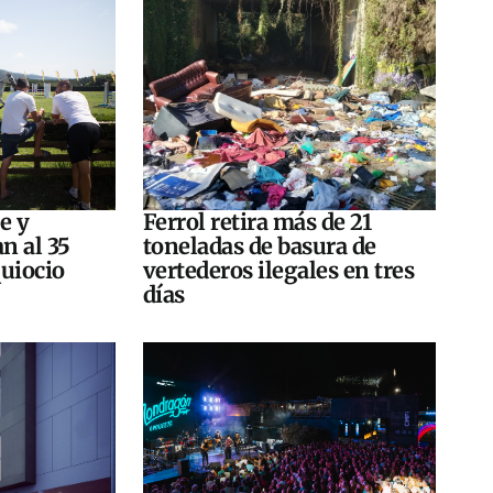
e y
Ferrol retira más de 21
n al 35
toneladas de basura de
quiocio
vertederos ilegales en tres
días