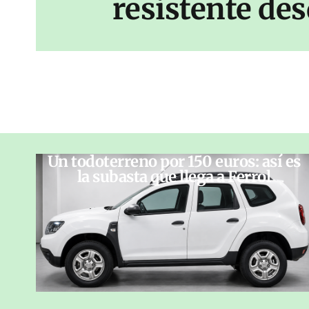
resistente des
Un todoterreno por 150 euros: así es
la subasta que llega a Ferrol