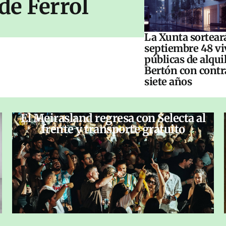
de Ferrol
La Xunta sorteará
septiembre 48 vi
públicas de alqui
Bertón con contr
siete años
El Meirasland regresa con Selecta al
frente y transporte gratuito