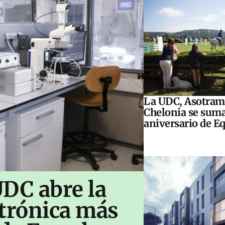
La UDC, Asotram
Chelonia se suma
aniversario de E
UDC abre la
ctrónica más