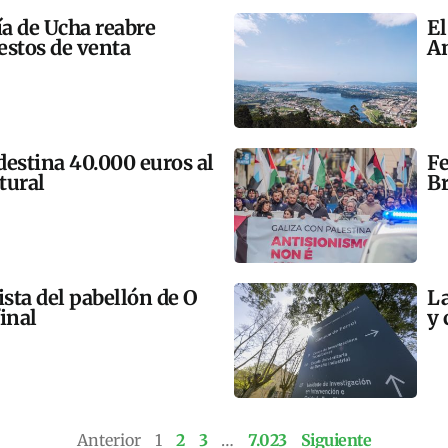
ía de Ucha reabre
El
estos de venta
An
 destina 40.000 euros al
Fe
tural
Br
ista del pabellón de O
La
final
y 
Anterior
1
2
3
…
7.023
Siguiente