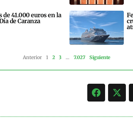
 de 41.000 euros en la
Fe
 Día de Caranza
cr
at
Anterior
1
2
3
…
7.027
Siguiente