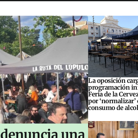
La oposición carg
programación inf
Feria de la Cerve
por ‘normalizar’ 
consumo de alco
 denuncia una