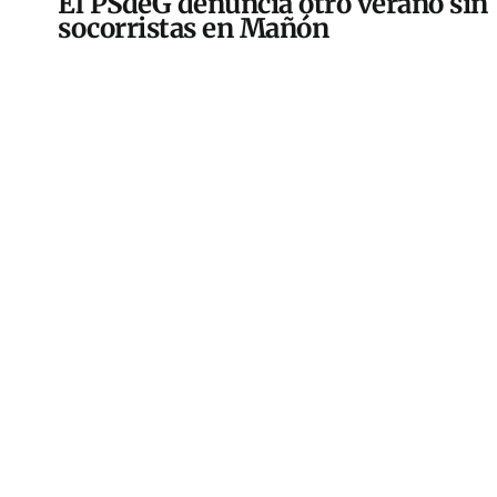
El PSdeG denuncia otro verano sin
socorristas en Mañón