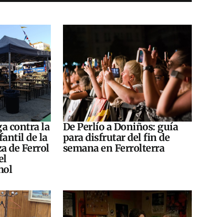
a contra la
De Perlío a Doniños: guía
antil de la
para disfrutar del fin de
za de Ferrol
semana en Ferrolterra
el
hol