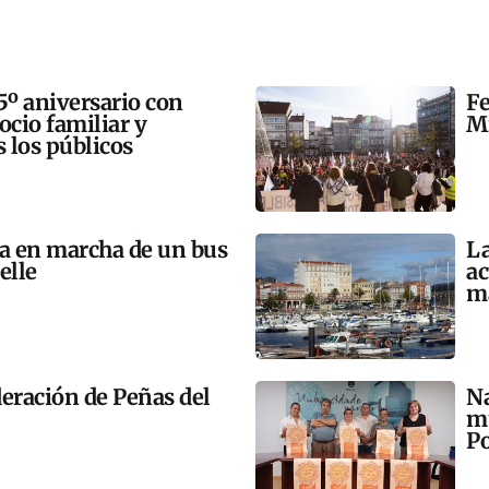
5º aniversario con
Fe
 ocio familiar y
Mi
s los públicos
ta en marcha de un bus
La
elle
ac
m
eración de Peñas del
Na
mú
Po