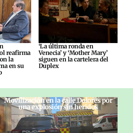
án
‘La última ronda en
ol reafirma
Venecia’ y ‘Mother Mary’
on la
siguen en la cartelera del
ma en su
Duplex
o
Movilización en la calle Dolores por
una explosión sin heridos