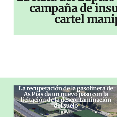
campaña de insu
cartel mani
La recuperación de la gasolinera de
As Pías da un nuevo paso con la
licitación de la descontaminación
del suelo