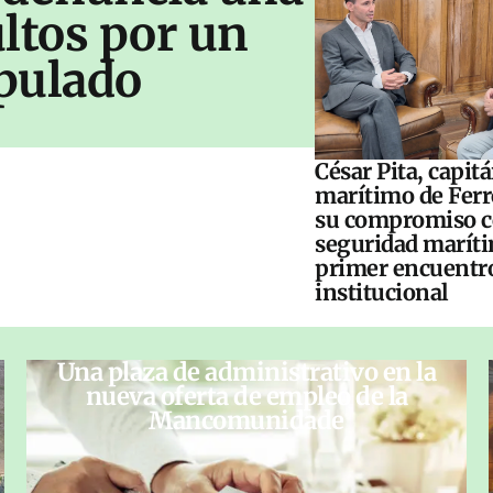
ltos por un
pulado
César Pita, capit
marítimo de Ferr
su compromiso c
seguridad maríti
primer encuentr
institucional
Una plaza de administrativo en la
nueva oferta de empleo de la
Mancomunidade