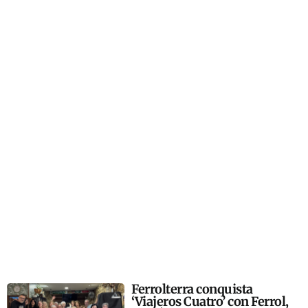
Ferrolterra conquista
‘Viajeros Cuatro’ con Ferrol,