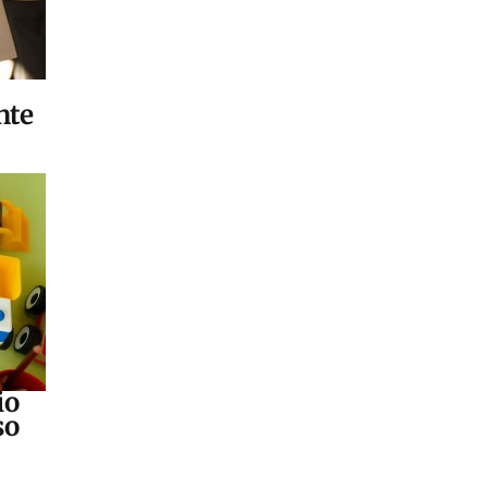
nte
io
so