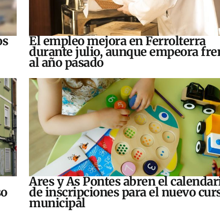
os
El empleo mejora en Ferrolterra
durante julio, aunque empeora fre
al año pasado
Ares y As Pontes abren el calendar
so
de inscripciones para el nuevo cur
municipal