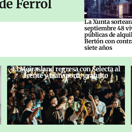
de Ferrol
La Xunta sorteará
septiembre 48 vi
públicas de alqui
Bertón con contr
siete años
El Meirasland regresa con Selecta al
frente y transporte gratuito