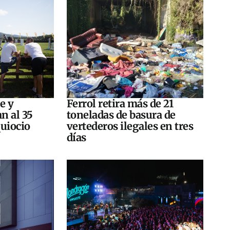
e y
Ferrol retira más de 21
n al 35
toneladas de basura de
quiocio
vertederos ilegales en tres
días