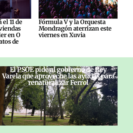
 el 11 de
Fórmula V y la Orquesta
viendas
Mondragón aterrizan este
ler en O
viernes en Xuvia
atos de
El PSOE pide al gobierno de Rey
Varela que aproveche las ayudas para
renaturalizar Ferrol