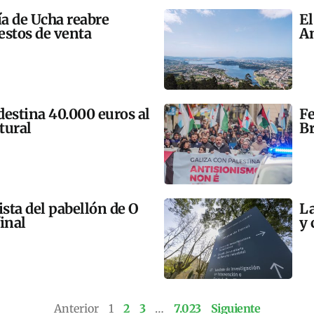
ía de Ucha reabre
El
estos de venta
An
 destina 40.000 euros al
Fe
tural
Br
ista del pabellón de O
La
final
y 
Anterior
1
2
3
…
7.023
Siguiente