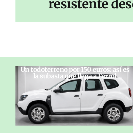
resistente des
Un todoterreno por 150 euros: así es
la subasta que llega a Ferrol