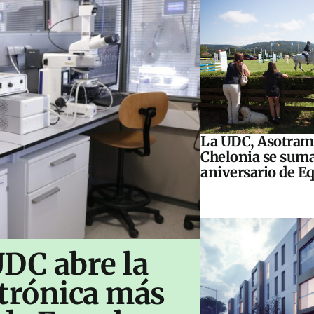
La UDC, Asotram
Chelonia se suma
aniversario de E
UDC abre la
ctrónica más