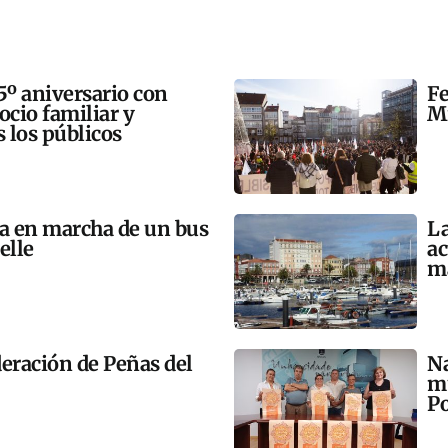
5º aniversario con
Fe
 ocio familiar y
Mi
s los públicos
ta en marcha de un bus
La
elle
ac
m
eración de Peñas del
Na
mú
Po