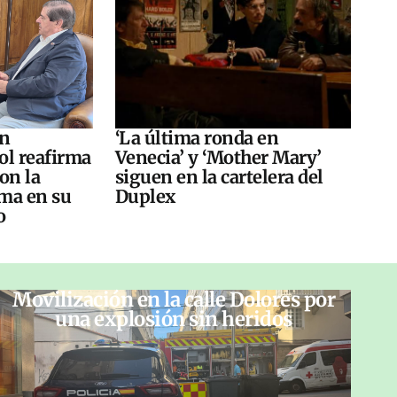
án
‘La última ronda en
ol reafirma
Venecia’ y ‘Mother Mary’
on la
siguen en la cartelera del
ma en su
Duplex
o
Movilización en la calle Dolores por
una explosión sin heridos