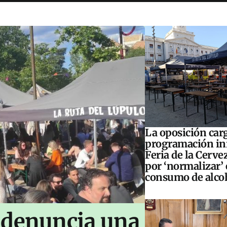
La oposición carg
programación inf
Feria de la Cerve
por ‘normalizar’ 
consumo de alco
 denuncia una