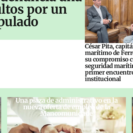
ltos por un
pulado
César Pita, capit
marítimo de Ferr
su compromiso c
seguridad maríti
primer encuentr
institucional
Una plaza de administrativo en la
nueva oferta de empleo de la
Mancomunidade