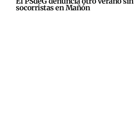
El PSdeG denuncia otro verano sin
socorristas en Mañón