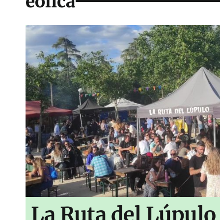
eólica
La Ruta del Lúpulo