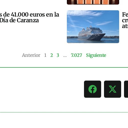
 de 41.000 euros en la
Fe
 Día de Caranza
cr
at
Anterior
1
2
3
…
7.027
Siguiente