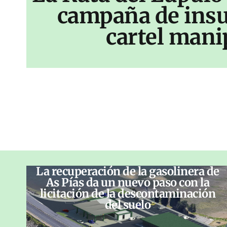
campaña de insu
cartel mani
La recuperación de la gasolinera de
As Pías da un nuevo paso con la
licitación de la descontaminación
del suelo