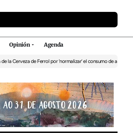
Opinión
Agenda
za de Ferrol por ‘normalizar’ el consumo de alcohol
De Perlío a Do