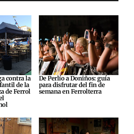
a contra la
De Perlío a Doniños: guía
antil de la
para disfrutar del fin de
za de Ferrol
semana en Ferrolterra
el
hol