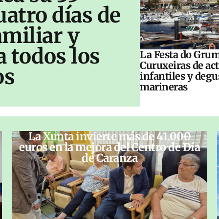
uatro días de
amiliar y
a todos los
La Festa do Grum
Curuxeiras de ac
os
infantiles y deg
marineras
La Xunta invierte más de 41.000
euros en la mejora del Centro de Día
de Caranza