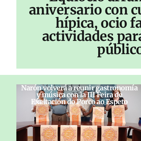
aniversario con c
hípica, ocio f
actividades par
públic
Narón volverá a reunir gastronomía
y música con la III Feira de
Exaltación do Porco ao Espeto