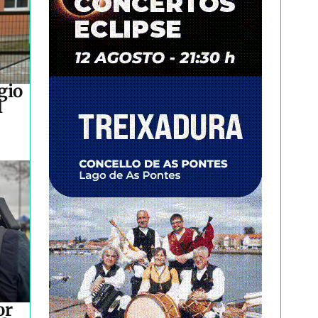
gio
l
or