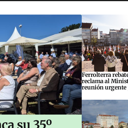
Ferrolterra rebat
reclama al Minis
reunión urgente 
ca su 35º