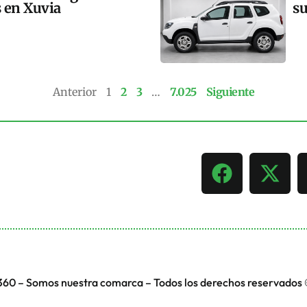
s en Xuvia
su
Anterior
1
2
3
…
7.025
Siguiente
360 – Somos nuestra comarca – Todos los derechos reservados