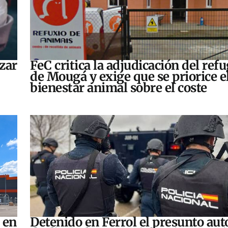
zar
FeC critica la adjudicación del refu
de Mougá y exige que se priorice e
bienestar animal sobre el coste
 en
Detenido en Ferrol el presunto aut