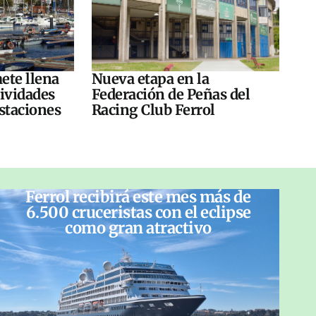
ete llena
Nueva etapa en la
tividades
Federación de Peñas del
ustaciones
Racing Club Ferrol
Ferrol recibirá este mes más de
6.500 cruceristas con el eclipse
como gran atractivo