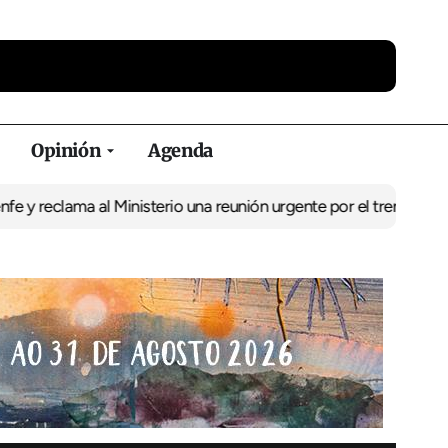
Opinión
Agenda
ma al Ministerio una reunión urgente por el tren
El BNG exige la 