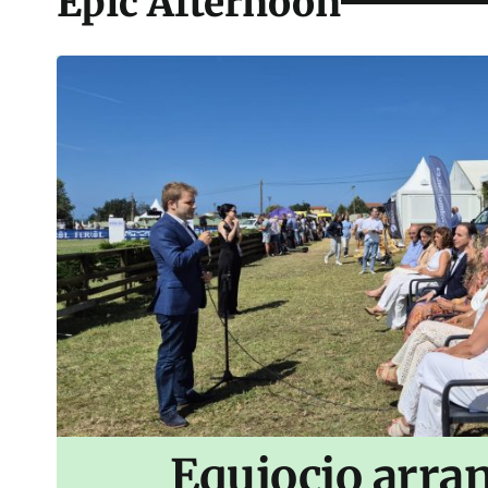
Epic Afternoon
Equiocio arran