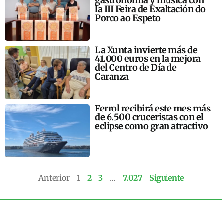
gastronomía y música con
la III Feira de Exaltación do
Porco ao Espeto
La Xunta invierte más de
41.000 euros en la mejora
del Centro de Día de
Caranza
Ferrol recibirá este mes más
de 6.500 cruceristas con el
eclipse como gran atractivo
Anterior
1
2
3
…
7.027
Siguiente