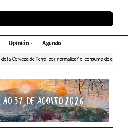
Opinión
Agenda
za de Ferrol por ‘normalizar’ el consumo de alcohol
De Perlío a Do