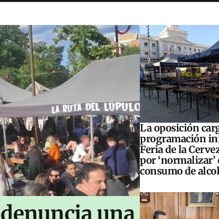
La oposición carg
programación inf
Feria de la Cerve
por ‘normalizar’ 
consumo de alco
 denuncia una