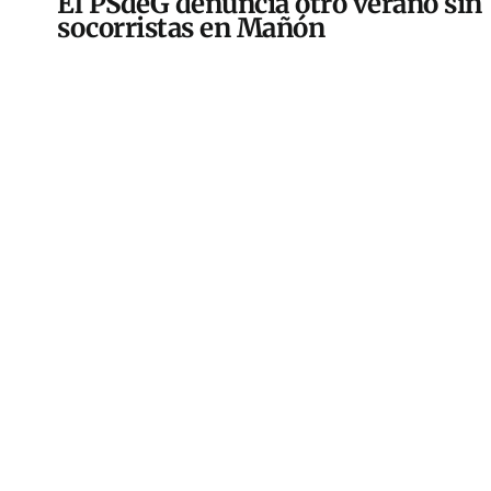
El PSdeG denuncia otro verano sin
socorristas en Mañón