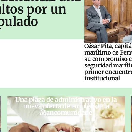
ltos por un
pulado
César Pita, capit
marítimo de Ferr
su compromiso c
seguridad maríti
primer encuentr
institucional
Una plaza de administrativo en la
nueva oferta de empleo de la
Mancomunidade