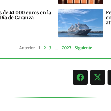
 de 41.000 euros en la
Fe
 Día de Caranza
cr
at
Anterior
1
2
3
…
7.027
Siguiente