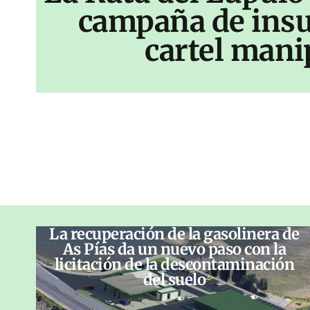
campaña de insu
cartel mani
La recuperación de la gasolinera de
As Pías da un nuevo paso con la
licitación de la descontaminación
del suelo