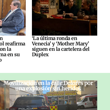
án
‘La última ronda en
ol reafirma
Venecia’ y ‘Mother Mary’
on la
siguen en la cartelera del
ma en su
Duplex
o
Movilización en la calle Dolores por
una explosión sin heridos