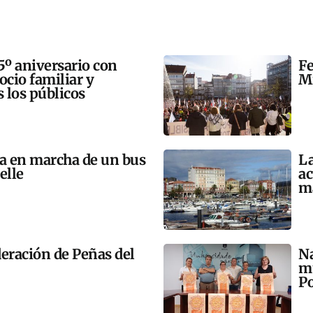
5º aniversario con
Fe
 ocio familiar y
Mi
s los públicos
ta en marcha de un bus
La
elle
ac
m
eración de Peñas del
Na
mú
Po