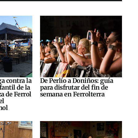
a contra la
De Perlío a Doniños: guía
antil de la
para disfrutar del fin de
za de Ferrol
semana en Ferrolterra
el
hol