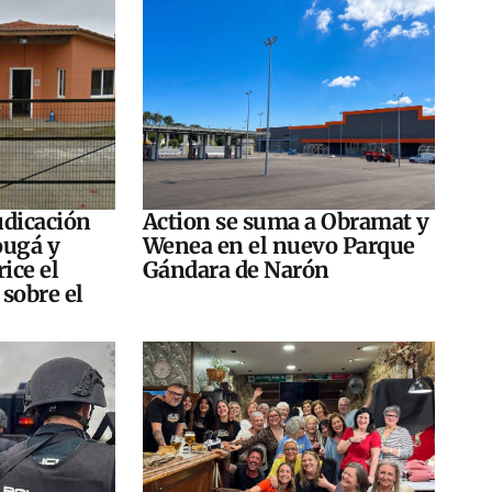
judicación
Action se suma a Obramat y
ougá y
Wenea en el nuevo Parque
ice el
Gándara de Narón
sobre el