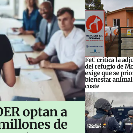
FeC critica la ad
del refugio de M
exige que se prior
bienestar animal 
coste
DER optan a
 millones de