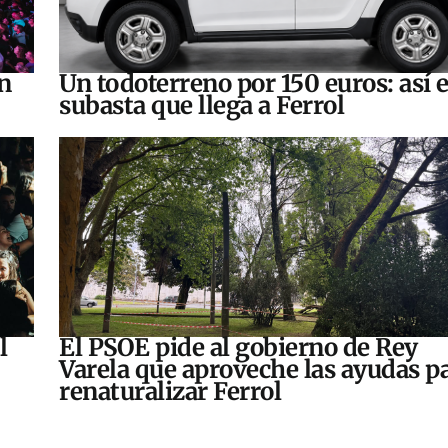
n
Un todoterreno por 150 euros: así e
subasta que llega a Ferrol
l
El PSOE pide al gobierno de Rey
Varela que aproveche las ayudas p
renaturalizar Ferrol