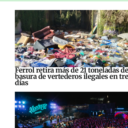
Ferrol retira más de 21 toneladas d
basura de vertederos ilegales en tr
días