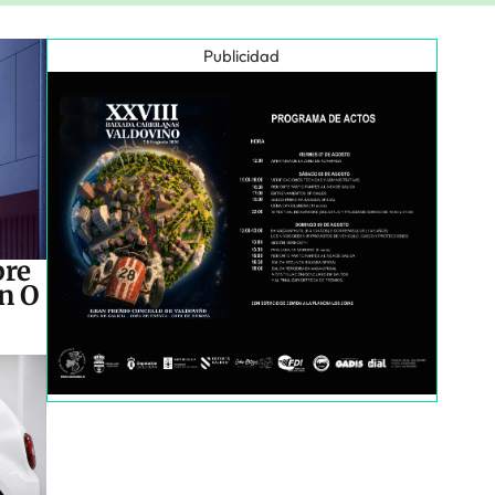
Publicidad
bre
en O