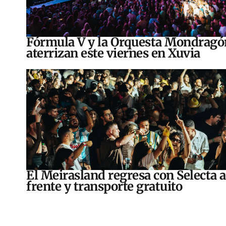
Fórmula V y la Orquesta Mondragó
aterrizan este viernes en Xuvia
El Meirasland regresa con Selecta a
frente y transporte gratuito