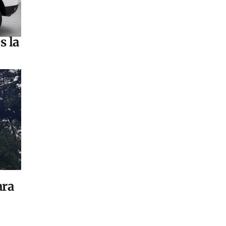
s la
ara