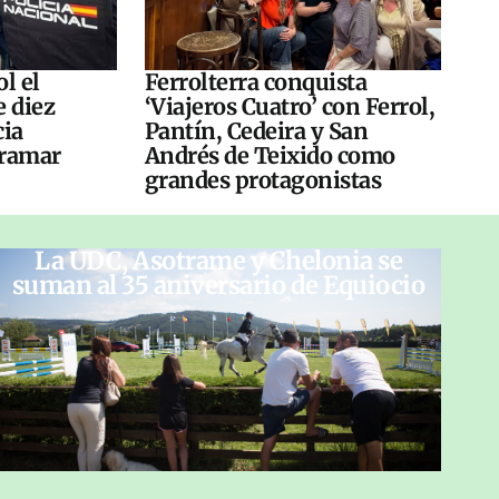
l el
Ferrolterra conquista
e diez
‘Viajeros Cuatro’ con Ferrol,
cia
Pantín, Cedeira y San
tramar
Andrés de Teixido como
grandes protagonistas
La UDC, Asotrame y Chelonia se
suman al 35 aniversario de Equiocio