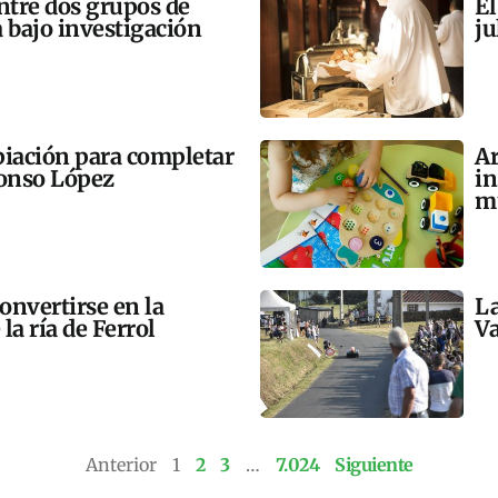
tre dos grupos de
El
 bajo investigación
ju
opiación para completar
Ar
lonso López
in
m
onvertirse en la
La
la ría de Ferrol
Va
Anterior
1
2
3
…
7.024
Siguiente