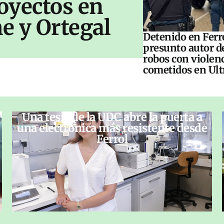
oyectos en
e y Ortegal
Detenido en Ferro
presunto autor d
robos con violen
cometidos en Ul
Una tesis de la UDC abre la puerta a
una electrónica más resistente desde
Ferrol