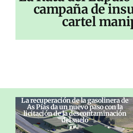
campaña de insu
cartel mani
La recuperación de la gasolinera de
As Pías da un nuevo paso con la
licitación de la descontaminación
del suelo