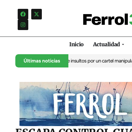
Inicio
Actualidad
ncia una campaña de insultos por un cartel manipulado
Últimas noticias
La oposic