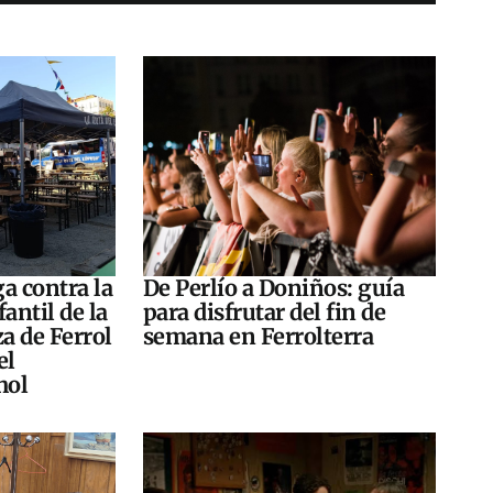
a contra la
De Perlío a Doniños: guía
antil de la
para disfrutar del fin de
za de Ferrol
semana en Ferrolterra
el
hol