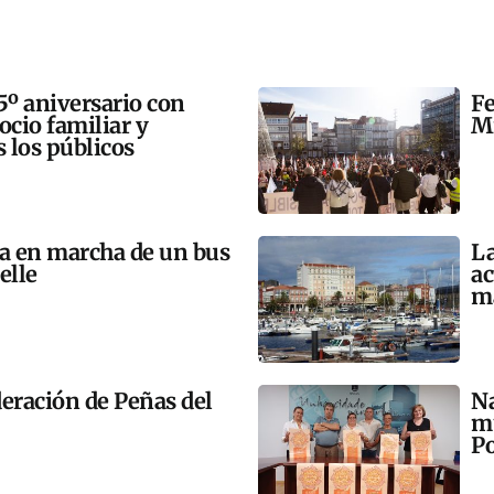
5º aniversario con
Fe
 ocio familiar y
Mi
s los públicos
ta en marcha de un bus
La
elle
ac
m
eración de Peñas del
Na
mú
Po