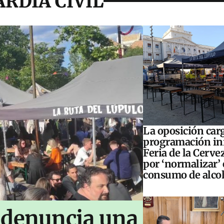
RDIA CIVIL
La oposición carg
programación inf
Feria de la Cerve
por ‘normalizar’ 
consumo de alco
 denuncia una