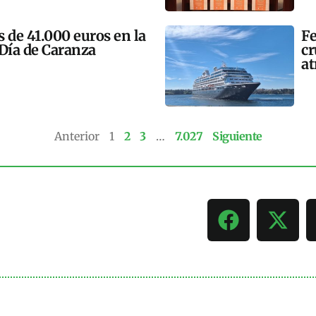
 de 41.000 euros en la
Fe
 Día de Caranza
cr
at
Anterior
1
2
3
…
7.027
Siguiente