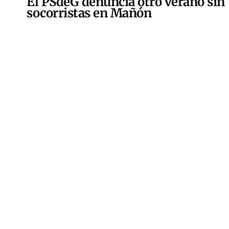
El PSdeG denuncia otro verano sin
socorristas en Mañón