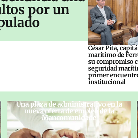
ltos por un
pulado
César Pita, capit
marítimo de Ferr
su compromiso c
seguridad maríti
primer encuentr
institucional
Una plaza de administrativo en la
nueva oferta de empleo de la
Mancomunidade