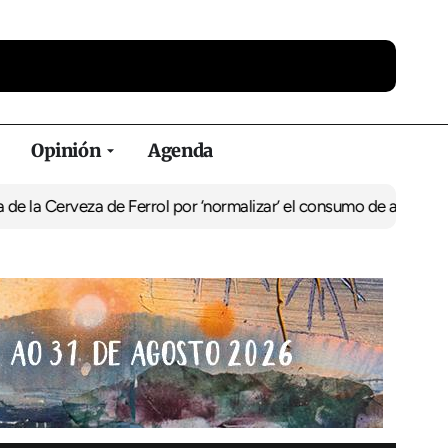
Opinión
Agenda
eza de Ferrol por ‘normalizar’ el consumo de alcohol
De Perlío a D