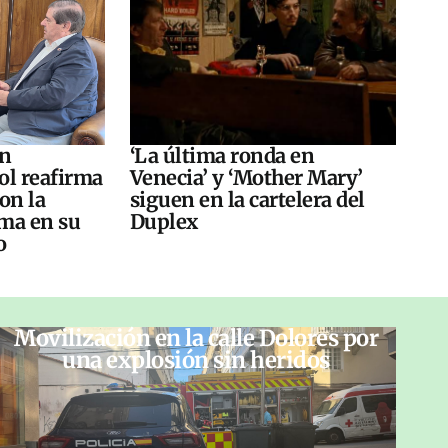
án
‘La última ronda en
ol reafirma
Venecia’ y ‘Mother Mary’
on la
siguen en la cartelera del
ma en su
Duplex
o
Movilización en la calle Dolores por
una explosión sin heridos