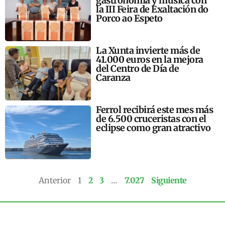
gastronomía y música con
la III Feira de Exaltación do
Porco ao Espeto
La Xunta invierte más de
41.000 euros en la mejora
del Centro de Día de
Caranza
Ferrol recibirá este mes más
de 6.500 cruceristas con el
eclipse como gran atractivo
Anterior
1
2
3
…
7.027
Siguiente