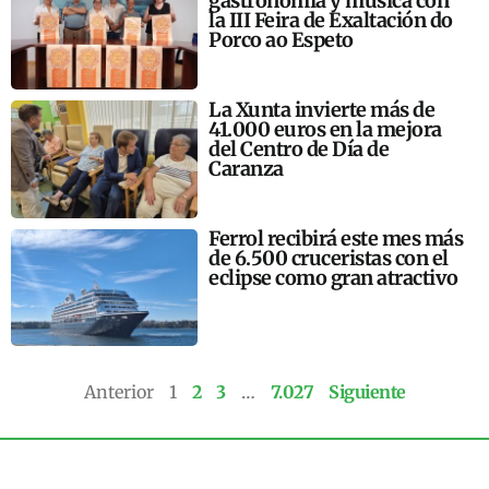
gastronomía y música con
la III Feira de Exaltación do
Porco ao Espeto
La Xunta invierte más de
41.000 euros en la mejora
del Centro de Día de
Caranza
Ferrol recibirá este mes más
de 6.500 cruceristas con el
eclipse como gran atractivo
Anterior
1
2
3
…
7.027
Siguiente