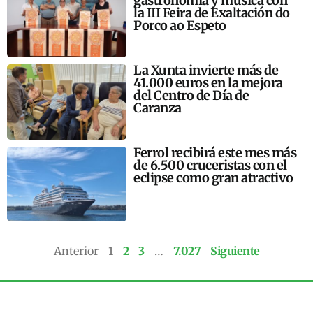
gastronomía y música con
la III Feira de Exaltación do
Porco ao Espeto
La Xunta invierte más de
41.000 euros en la mejora
del Centro de Día de
Caranza
Ferrol recibirá este mes más
de 6.500 cruceristas con el
eclipse como gran atractivo
Anterior
1
2
3
…
7.027
Siguiente