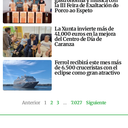
gastronomía y música con
la III Feira de Exaltación do
Porco ao Espeto
La Xunta invierte más de
41.000 euros en la mejora
del Centro de Día de
Caranza
Ferrol recibirá este mes más
de 6.500 cruceristas con el
eclipse como gran atractivo
Anterior
1
2
3
…
7.027
Siguiente