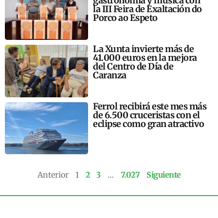
gastronomía y música con
la III Feira de Exaltación do
Porco ao Espeto
La Xunta invierte más de
41.000 euros en la mejora
del Centro de Día de
Caranza
Ferrol recibirá este mes más
de 6.500 cruceristas con el
eclipse como gran atractivo
Anterior
1
2
3
…
7.027
Siguiente