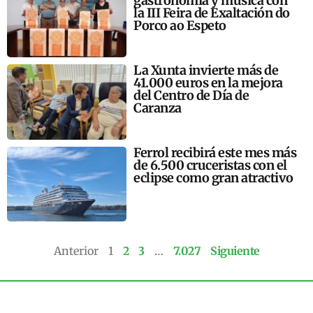
gastronomía y música con
la III Feira de Exaltación do
Porco ao Espeto
La Xunta invierte más de
41.000 euros en la mejora
del Centro de Día de
Caranza
Ferrol recibirá este mes más
de 6.500 cruceristas con el
eclipse como gran atractivo
Anterior
1
2
3
…
7.027
Siguiente